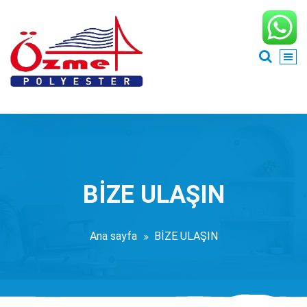
İçeriğe
geç
BİZE ULAŞIN
Ana sayfa
BİZE ULAŞIN